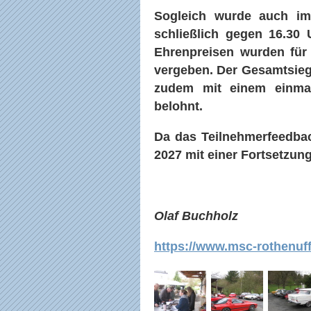
Sogleich wurde auch im
schließlich gegen 16.30 
Ehrenpreisen wurden für
vergeben. Der Gesamtsieg
zudem mit einem einmal
belohnt.
Da das Teilnehmerfeedback
2027 mit einer Fortsetzun
Olaf Buchholz
https://www.msc-rothenuf