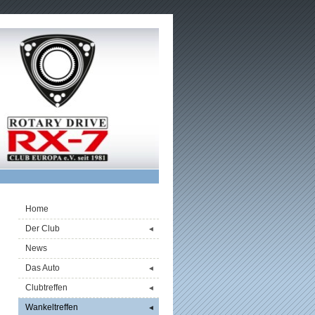
Home
Der Club
◄
News
n
Das Auto
◄
,
Clubtreffen
◄
Wankeltreffen
◄