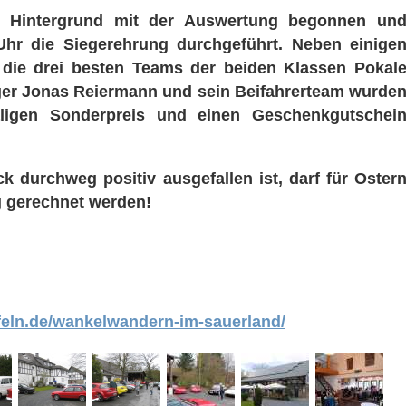
 Hintergrund mit der Auswertung begonnen un
Uhr die Siegerehrung durchgeführt. Neben einige
 die drei besten Teams der beiden Klassen Pokal
er Jonas Reiermann und sein Beifahrerteam wurde
igen Sonderpreis und einen Geschenkgutschei
 durchweg positiv ausgefallen ist, darf für Oster
g gerechnet werden!
feln.de/wankelwandern-im-sauerland/