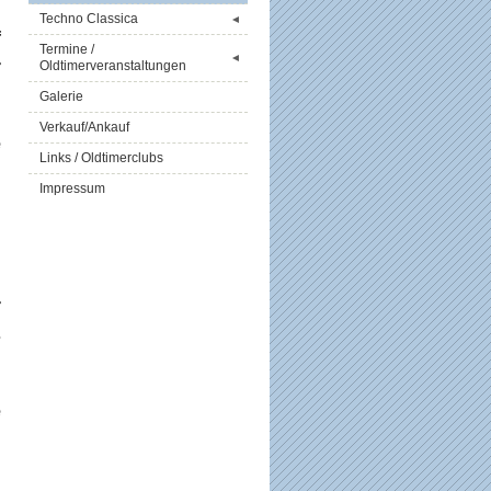
m
Techno Classica
◄
f
Termine /
◄
r
Oldtimerveranstaltungen
Galerie
Verkauf/Ankauf
e
Links / Oldtimerclubs
n
Impressum
n
n
r
s
e
,