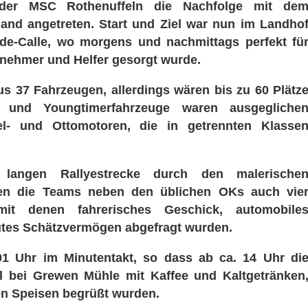
der MSC Rothenuffeln die Nachfolge mit de
nd angetreten. Start und Ziel war nun im Landho
e-Calle, wo morgens und nachmittags perfekt fü
ilnehmer und Helfer gesorgt wurde.
us 37 Fahrzeugen, allerdings wären bis zu 60 Plätz
 und Youngtimerfahrzeuge waren ausgegliche
el- und Ottomotoren, die in getrennten Klasse
angen Rallyestrecke durch den malerische
den die Teams neben den üblichen OKs auch vie
mit denen fahrerisches Geschick, automobile
tes Schätzvermögen abgefragt wurden.
.01 Uhr im Minutentakt, so dass ab ca. 14 Uhr di
l bei Grewen Mühle mit Kaffee und Kaltgetränken
n Speisen begrüßt wurden.