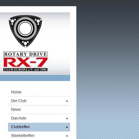
Home
Der Club
◄
News
Das Auto
◄
Clubtreffen
◄
Wankeltreffen
◄