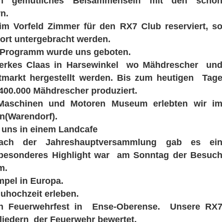
 gemütliches Beisammensein mit den scho
n.
im Vorfeld Zimmer für den RX7 Club reserviert, s
ort untergebracht werden.
 Programm wurde uns geboten.
Werkes Claas in Harsewinkel wo Mähdrescher un
tmarkt hergestellt werden. Bis zum heutigen Tag
 400.000 Mähdrescher produziert.
n Maschinen und Motoren Museum erlebten wir i
n(Warendorf).
 uns in einem Landcafe
h der Jahreshauptversammlung gab es ei
n besonderes Highlight war am Sonntag der Besuc
m.
mpel in Europa.
duhochzeit erleben.
in Feuerwehrfest in Ense-Oberense. Unsere RX
liedern der Feuerwehr bewertet.