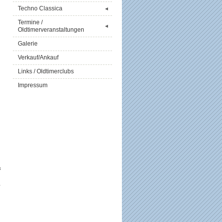
Techno Classica
◄
Termine /
◄
Oldtimerveranstaltungen
Galerie
Verkauf/Ankauf
Links / Oldtimerclubs
Impressum
d
,
f
s
n