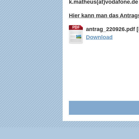
k.matheus(at)vodafone.de
Hier kann man das Antrag
PDF
antrag_220926.pdf
Download