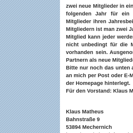
zwei neue Mitglieder in e
folgenden Jahr für ein 
Mitglieder ihren Jahresb
Mitgliedern ist man zwei J
Mitglied kann jeder werde
nicht unbedingt für die 
vorhanden sein. Ausgeno
Partnern als neue Mitglied
Bitte nur noch das unten
an mich per Post oder E-Ma
der Homepage hinterlegt.
Für den Vorstand: Klaus M
Klaus Matheus
Bahnstraße 9
53894 Mechernich