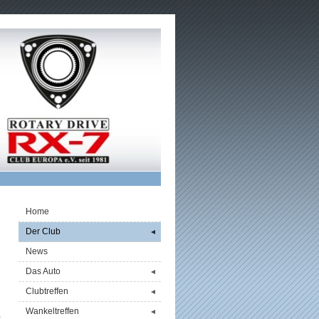
Home
Der Club
◄
News
Das Auto
◄
Clubtreffen
◄
Wankeltreffen
◄
s