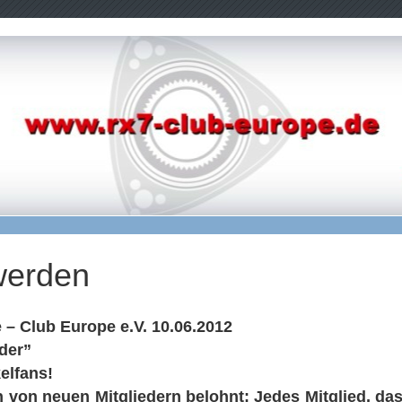
werden
 – Club Europe e.V. 10.06.2012
eder”
elfans!
 von neuen Mitgliedern belohnt: Jedes Mitglied, da