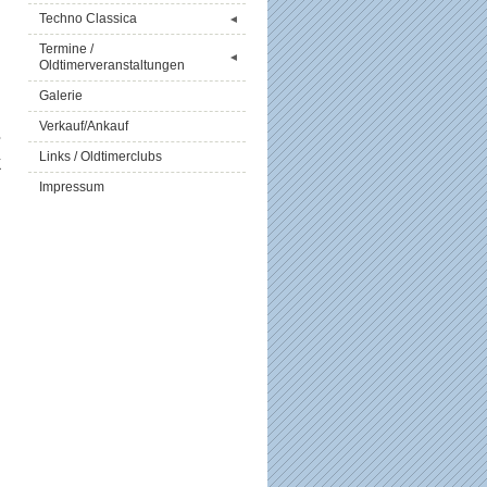
m
Techno Classica
◄
n
Termine /
◄
Oldtimerveranstaltungen
n
Galerie
Verkauf/Ankauf
s
Links / Oldtimerclubs
k
Impressum
n
d
n