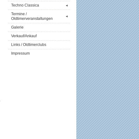
Techno Classica
◄
Termine /
◄
Oldtimerveranstaltungen
Galerie
Verkauf/Ankauf
Links / Oldtimerclubs
Impressum
e
n
,