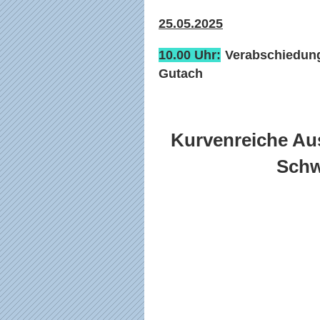
25.05.2025
10.00 Uhr:
Verabschiedung
Gutach
Kurvenreiche Au
Schw