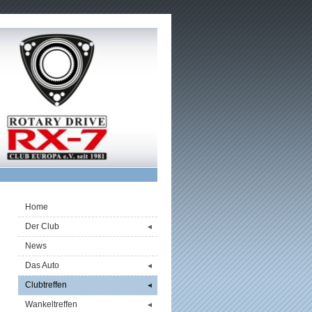
Home
Der Club
◄
News
Das Auto
◄
Clubtreffen
◄
Wankeltreffen
◄