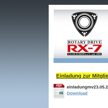
Einladung zur Mitgli
PDF
einladungmv23.05.2
Download