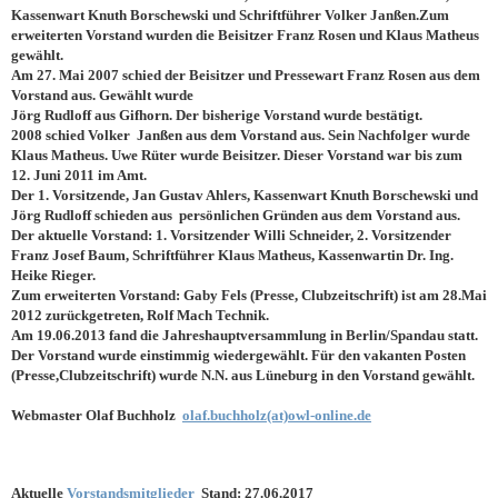
Kassenwart Knuth Borschewski und Schriftführer Volker Janßen.Zum
erweiterten Vorstand wurden die Beisitzer Franz Rosen und Klaus Matheus
gewählt.
Am 27. Mai 2007 schied der Beisitzer und Pressewart Franz Rosen aus dem
Vorstand aus. Gewählt wurde
Jörg Rudloff aus Gifhorn. Der bisherige Vorstand wurde bestätigt.
2008 schied Volker
Janßen aus dem Vorstand aus. Sein Nachfolger wurde
Klaus Matheus. Uwe Rüter wurde Beisitzer. Dieser Vorstand war bis zum
12. Juni 2011 im Amt.
Der 1. Vorsitzende, Jan Gustav Ahlers, Kassenwart Knuth Borschewski und
Jörg Rudloff schieden aus
persönlichen Gründen aus dem Vorstand aus.
Der aktuelle Vorstand: 1. Vorsitzender Willi Schneider, 2. Vorsitzender
Franz Josef Baum, Schriftführer Klaus Matheus, Kassenwartin Dr. Ing.
Heike Rieger.
Zum erweiterten Vorstand: Gaby Fels (Presse, Clubzeitschrift) ist am 28.Mai
2012 zurückgetreten, Rolf Mach Technik.
Am 19.06.2013 fand die Jahreshauptversammlung in Berlin/Spandau statt.
Der Vorstand wurde einstimmig wiedergewählt. Für den vakanten Posten
(Presse,Clubzeitschrift) wurde N.N. aus Lüneburg in den Vorstand gewählt.
Webmaster Olaf Buchholz
olaf.buchholz(at)owl-online.de
Aktuelle
Vorstandsmitglieder
Stand: 27.06.2017