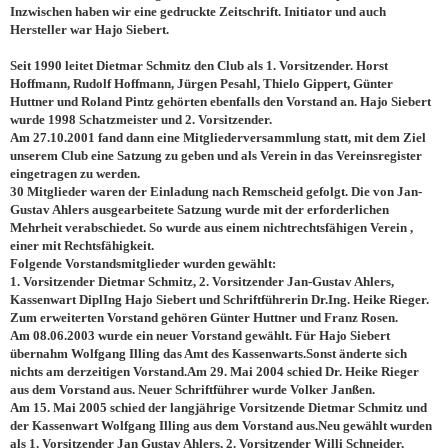
Inzwischen haben wir eine gedruckte Zeitschrift. Initiator und auch
Hersteller war Hajo Siebert.
Seit 1990 leitet Dietmar Schmitz den Club als 1. Vorsitzender. Horst
Hoffmann, Rudolf Hoffmann, Jürgen Pesahl, Thielo Gippert, Günter
Huttner und Roland Pintz gehörten ebenfalls den Vorstand an. Hajo Siebert
wurde 1998 Schatzmeister und 2. Vorsitzender.
Am 27.10.2001 fand dann eine Mitgliederversammlung statt, mit dem Ziel
unserem Club eine Satzung zu geben und als Verein in das Vereinsregister
eingetragen zu werden.
30 Mitglieder waren der Einladung nach Remscheid gefolgt. Die von Jan-
Gustav Ahlers ausgearbeitete Satzung wurde mit der erforderlichen
Mehrheit verabschiedet. So wurde aus einem nichtrechtsfähigen Verein ,
einer mit Rechtsfähigkeit.
Folgende Vorstandsmitglieder wurden gewählt:
1. Vorsitzender Dietmar Schmitz, 2. Vorsitzender Jan-Gustav Ahlers,
Kassenwart DiplIng Hajo Siebert und Schriftführerin Dr.Ing. Heike Rieger.
Zum erweiterten Vorstand gehören Günter Huttner und Franz Rosen.
Am 08.06.2003 wurde ein neuer Vorstand gewählt. Für Hajo Siebert
übernahm Wolfgang Illing das Amt des Kassenwarts.Sonst änderte sich
nichts am derzeitigen Vorstand.Am 29. Mai 2004 schied Dr. Heike Rieger
aus dem Vorstand aus. Neuer Schriftführer wurde Volker Janßen.
Am 15. Mai 2005 schied der langjährige Vorsitzende Dietmar Schmitz und
der Kassenwart Wolfgang Illing aus dem Vorstand aus.Neu gewählt wurden
als 1. Vorsitzender Jan Gustav Ahlers, 2. Vorsitzender Willi Schneider,