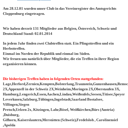
Am 28.12.01 wurden unser Club in das Vereinregister des Amtsgerichts
Cloppenburg eingetragen.
Wir haben derzeit 131 Mitglieder aus Belgien, Österreich, Schweiz und
Deutschland Stand: 02.01.2014
In jedem Jahr finden zwei Clubtreffen statt. Ein Pfingsttreffen und ein
Herbsttreffen.
Einmal im Norden der Republik und einmal im Süden.
Wir freuen uns natürlich über Mitglieder, die ein Treffen in ihrer Region
organisieren können.
Die bisherigen Treffen haben in folgenden Orten stattgefunden:
Lage,Herford,Zernien,Kempten,Bolsterlang,Traunstein,Gunzenhausen,Rems
2X,Appenzell in der Schweiz 2X,Weinheim,Moringen 2X,Oberstaufen 3X,
Hamburg,Lengerich,Essen,Aachen,Lindau,Weißenfels,Seesen,Titisee,Speyer
Leverkusen,Salzburg,Tübingen,Ingolstadt,Saarland Bostalsee,
Villingen,Siegen
Pretsch,Uelzen 2x, Kitzingen, Lahr,Bösel, Weißkirchen,Bürs (Austria)
,Duisburg,
Gifhorn, Kaiserslautern,Merstätten (Schweiz),Fredelsloh , Carolinensiel
,Apolda